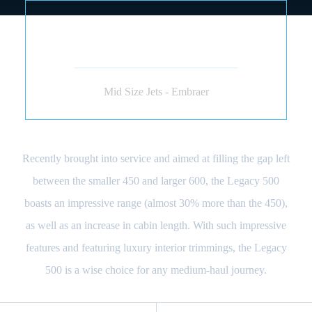
EMBRAER LEGACY 500
(JET)
Mid Size Jets - Embraer
Recently brought into service and aimed at filling the gap left
between the smaller 450 and larger 600, the Legacy 500
boasts an impressive range (almost 30% more than the 450),
as well as an increase in cabin length. With such impressive
features and featuring luxury interior trimmings, the Legacy
500 is a wise choice for any medium-haul journey.