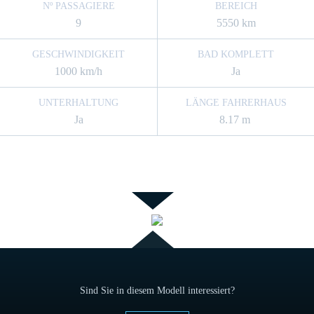
Nº PASSAGIERE
BEREICH
9
5550 km
GESCHWINDIGKEIT
BAD KOMPLETT
1000 km/h
Ja
UNTERHALTUNG
LÄNGE FAHRERHAUS
Ja
8.17 m
Sind Sie in diesem Modell interessiert?