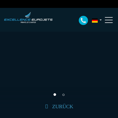
ZURÜCK