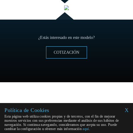
¿Estás interesado en este modelo?
COTIZACIÓN
Política de Cookies
X
Esta página web utiliza cookies propias y de terceros, con el fin de mejorar
nuestros servicios con sus preferencias mediante el análisis de sus hábitos de
navegación. Si continua navegando, consideramos que acepta su uso. Puede
cambiar la configuración u obtener más información
aquí
.