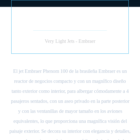
EMBRAER PHENOM 100
(JET)
Very Light Jets - Embraer
El jet Embraer Phenom 100 de la brasileña Embraer es un
reactor de negocios compacto y con un magnífico diseño
tanto exterior como interior, para albergar cómodamente a 4
pasajeros sentados, con un aseo privado en la parte posterior
y con las ventanillas de mayor tamaño en los aviones
equivalentes, lo que proporciona una magnífica visión del
paisaje exterior. Se decora su interior con elegancia y detalles,