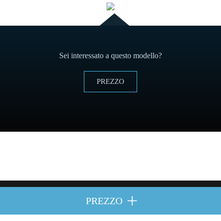
Sei interessato a questo modello?
PREZZO
PREZZO
i diritti riservati.
Politica di Cookies
y
Avviso legale
.