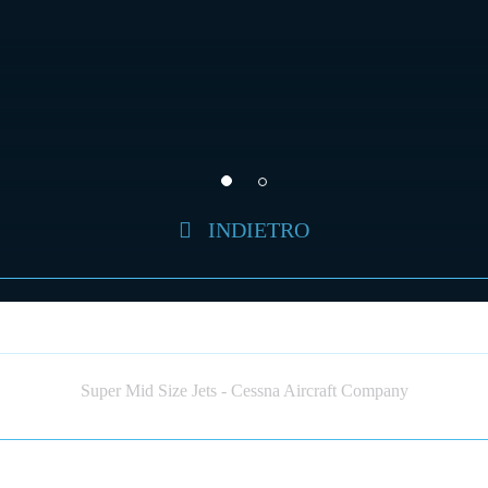
INDIETRO
CESSNA CITATION LONGITUDE (JET
Super Mid Size Jets - Cessna Aircraft Company