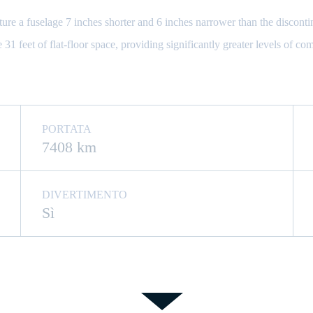
ture a fuselage 7 inches shorter and 6 inches narrower than the discon
31 feet of flat-floor space, providing significantly greater levels of co
PORTATA
7408 km
DIVERTIMENTO
Sì