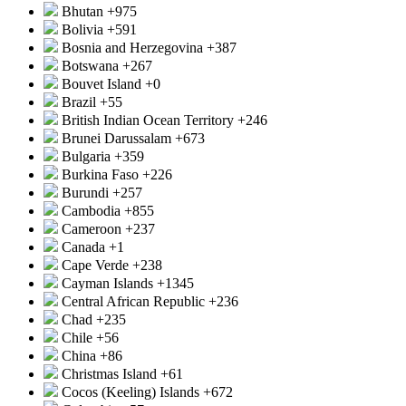
Bhutan
+975
Bolivia
+591
Bosnia and Herzegovina
+387
Botswana
+267
Bouvet Island
+0
Brazil
+55
British Indian Ocean Territory
+246
Brunei Darussalam
+673
Bulgaria
+359
Burkina Faso
+226
Burundi
+257
Cambodia
+855
Cameroon
+237
Canada
+1
Cape Verde
+238
Cayman Islands
+1345
Central African Republic
+236
Chad
+235
Chile
+56
China
+86
Christmas Island
+61
Cocos (Keeling) Islands
+672