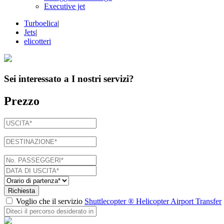
Executive jet
Turboelica
|
Jets
|
elicotteri
Sei interessato a
I nostri servizi
?
Prezzo
Richiesta
Voglio che il servizio
Shuttlecopter ® Helicopter Airport Transfer