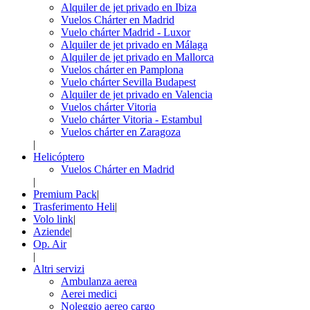
Alquiler de jet privado en Ibiza
Vuelos Chárter en Madrid
Vuelo chárter Madrid - Luxor
Alquiler de jet privado en Málaga
Alquiler de jet privado en Mallorca
Vuelos chárter en Pamplona
Vuelo chárter Sevilla Budapest
Alquiler de jet privado en Valencia
Vuelos chárter Vitoria
Vuelo chárter Vitoria - Estambul
Vuelos chárter en Zaragoza
|
Helicóptero
Vuelos Chárter en Madrid
|
Premium Pack
|
Trasferimento Heli
|
Volo link
|
Aziende
|
Op. Air
|
Altri servizi
Ambulanza aerea
Aerei medici
Noleggio aereo cargo