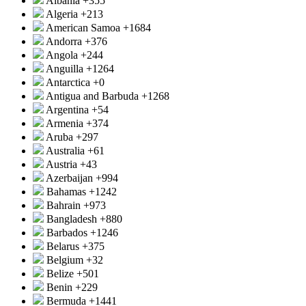
Albania
+355
Algeria
+213
American Samoa
+1684
Andorra
+376
Angola
+244
Anguilla
+1264
Antarctica
+0
Antigua and Barbuda
+1268
Argentina
+54
Armenia
+374
Aruba
+297
Australia
+61
Austria
+43
Azerbaijan
+994
Bahamas
+1242
Bahrain
+973
Bangladesh
+880
Barbados
+1246
Belarus
+375
Belgium
+32
Belize
+501
Benin
+229
Bermuda
+1441