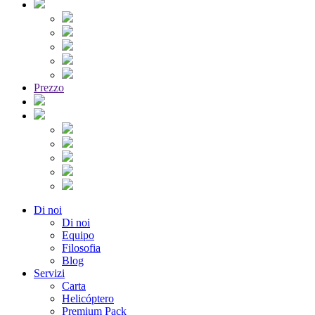
Prezzo
Di noi
Di noi
Equipo
Filosofia
Blog
Servizi
Carta
Helicóptero
Premium Pack