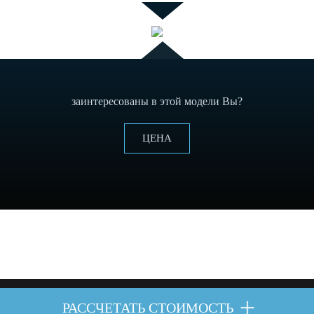
заинтересованы в этой модели Вы?
ЦЕНА
РАССЧЕТАТЬ СТОИМОСТЬ
рава защищены.
Печенье политика
y
надлежащее уведомление
.