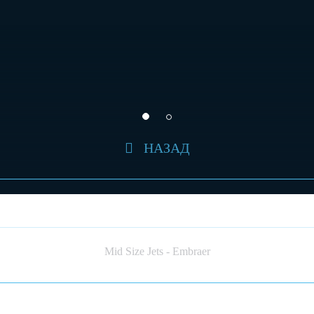
НАЗАД
EMBRAER LEGACY 500 (JET)
Mid Size Jets - Embraer