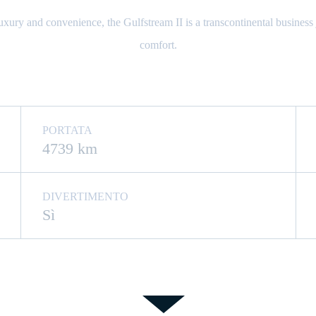
 luxury and convenience, the Gulfstream II is a transcontinental business
comfort.
PORTATA
4739 km
DIVERTIMENTO
Sì