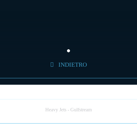
INDIETRO
GULFSTREAM II (JET)
Heavy Jets - Gulfstream