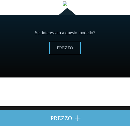
Sei interessato a questo modello?
PREZZO
PREZZO
i diritti riservati.
Politica di Cookies
y
Avviso legale
.