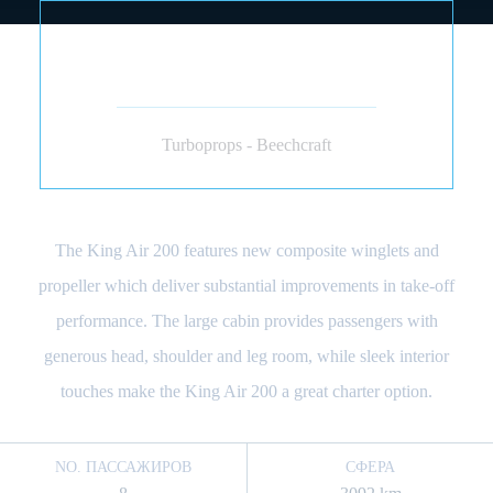
BEECHCRAFT KING AIR
200 250 (TURBOHÉLICE)
Turboprops - Beechcraft
The King Air 200 features new composite winglets and
propeller which deliver substantial improvements in take-off
performance. The large cabin provides passengers with
generous head, shoulder and leg room, while sleek interior
touches make the King Air 200 a great charter option.
NO. ПАССАЖИРОВ
СФЕРА