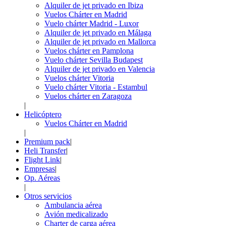
Alquiler de jet privado en Ibiza
Vuelos Chárter en Madrid
Vuelo chárter Madrid - Luxor
Alquiler de jet privado en Málaga
Alquiler de jet privado en Mallorca
Vuelos chárter en Pamplona
Vuelo chárter Sevilla Budapest
Alquiler de jet privado en Valencia
Vuelos chárter Vitoria
Vuelo chárter Vitoria - Estambul
Vuelos chárter en Zaragoza
|
Helicóptero
Vuelos Chárter en Madrid
|
Premium pack
|
Heli Transfer
|
Flight Link
|
Empresas
|
Op. Aéreas
|
Otros servicios
Ambulancia aérea
Avión medicalizado
Charter de carga aérea