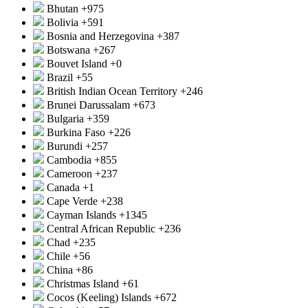
Bhutan
+975
Bolivia
+591
Bosnia and Herzegovina
+387
Botswana
+267
Bouvet Island
+0
Brazil
+55
British Indian Ocean Territory
+246
Brunei Darussalam
+673
Bulgaria
+359
Burkina Faso
+226
Burundi
+257
Cambodia
+855
Cameroon
+237
Canada
+1
Cape Verde
+238
Cayman Islands
+1345
Central African Republic
+236
Chad
+235
Chile
+56
China
+86
Christmas Island
+61
Cocos (Keeling) Islands
+672