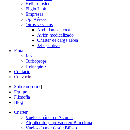
Heli Transfer
Flight Link
Empresas
Op. Aéreas
Otros servicios
Ambulancia aérea
Avión medicalizado
Charter de carga aérea
Jet ejecutivo
Flota
Jets
Turboprops
Helicopters
Contacto
Cotización
Sobre nosotros
|
Equipo
|
Filosofía
|
Blog
Charter
Vuelos chárter en Asturias
Alquiler de jet privado en Barcelona
Vuelos chárter desde Bilbao