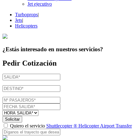
Jet ejecutivo
Turboprops
|
Jets
|
Helicopters
¿Estás interesado en
nuestros servicios
?
Pedir Cotización
Solicitar
Quiero el servicio
Shuttlecopter ® Helicopter Airport Transfer