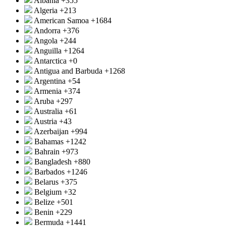
Albania
+355
Algeria
+213
American Samoa
+1684
Andorra
+376
Angola
+244
Anguilla
+1264
Antarctica
+0
Antigua and Barbuda
+1268
Argentina
+54
Armenia
+374
Aruba
+297
Australia
+61
Austria
+43
Azerbaijan
+994
Bahamas
+1242
Bahrain
+973
Bangladesh
+880
Barbados
+1246
Belarus
+375
Belgium
+32
Belize
+501
Benin
+229
Bermuda
+1441