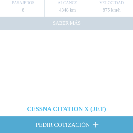
PASAJEROS
ALCANCE
VELOCIDAD
8
4348 km
875 km/h
SABER MÁS
CESSNA CITATION X (JET)
PEDIR COTIZACIÓN
PASAJEROS
ALCANCE
VELOCIDAD
PEDIR COTIZACIÓN
8
5600 km
972 km/h