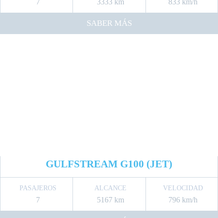
7
3333 km
833 km/h
SABER MÁS
GULFSTREAM G100 (JET)
PASAJEROS
ALCANCE
VELOCIDAD
7
5167 km
796 km/h