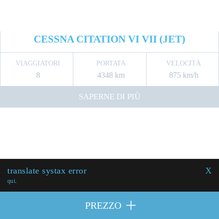
CESSNA CITATION VI VII (JET)
VIAGGIATORI
PORTATA
VELOCITÀ
8
4348 km
875 km/h
SAPERNE DI PIÙ
translate systax error
X
qui
.
PREZZO
PREZZO